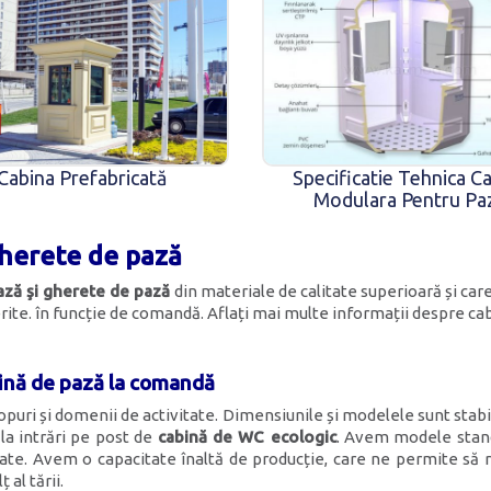
Cabina Prefabricată
Specificatie Tehnica C
Modulara Pentru Pa
gherete de pază
ază şi gherete de pază
din materiale de calitate superioară și ca
rite. în funcție de comandă. Aflați mai multe informații despre c
bină de pază la comandă
puri și domenii de activitate. Dimensiunile și modelele sunt stabil
 la intrări pe post de
cabină de WC ecologic
. Avem modele stand
itate. Avem o capacitate înaltă de producție, care ne permite s
al tării.