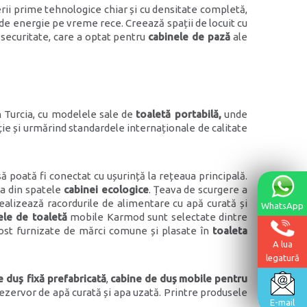
rii prime tehnologice chiar și cu densitate completă,
e energie pe vreme rece. Creează spații de locuit cu
 securitate, care a optat pentru
cabinele de pază
ale
 Turcia, cu modelele sale de
toaletă portabilă,
unde
ție și urmărind standardele internaționale de calitate
ă poată fi conectat cu ușurință la rețeaua principală.
ea din spatele
cabinei ecologice
. Țeava de scurgere a
ealizează racordurile de alimentare cu apă curată și
WhatsApp
ele de toaletă
mobile Karmod sunt selectate dintre
 fost furnizate de mărci comune și plasate în
toaleta
A lua
legatură
 duș fixă ​​prefabricată
,
cabine de duș
mobile pentru
ezervor de apă curată și apa uzată. Printre produsele
E-mail