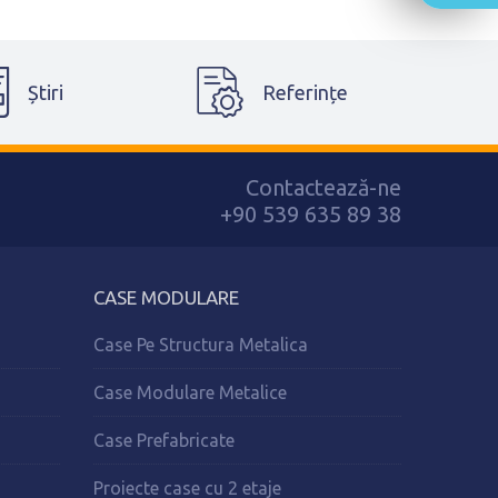
Știri
Referințe
Contactează-ne
+90 539 635 89 38
CASE MODULARE
Case Pe Structura Metalica
Case Modulare Metalice
Case Prefabricate
Proiecte case cu 2 etaje