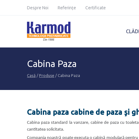
Karmod Global
Karmod Türkiye
Despre Noi
Referințe
Certificate
Karmod Deutsche
Karmod Français
CLĂD
Karmod France
Karmod Polska
Karmod Қазақ
Karmod Indonesia
Cabina Paza
Karmod Malaysia
Karmod Azərbaycan
Casă
/
Produse
/ Cabina Paza
Karmod საქართველო
Karmod Узбекистон
Karmod Magyarország
Karmod United
Kingdom
Cabina paza cabine de paza şi g
Cabina paza standard la vanzare, cabine de paza cu toaleta
cantitatea solicitata.
Compania noastră poate executa o cabină modulară pentru ori