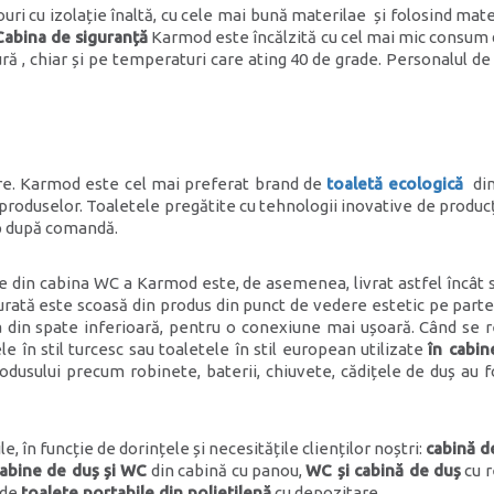
i cu izolație înaltă, cu cele mai bună materilae și folosind mate
Cabina de siguranță
Karmod este încălzită cu cel mai mic consum d
ră , chiar și pe temperaturi care ating 40 de grade. Personalul de
ire. Karmod este cel mai preferat brand de
toaletă ecologică
din
 produselor. Toaletele pregătite cu tehnologii inovative de produc
mp după comandă.
le din cabina WC a Karmod este, de asemenea, livrat astfel încât s
urată este scoasă din produs din punct de vedere estetic pe part
a din spate inferioară, pentru o conexiune mai ușoară. Când se r
le în stil turcesc sau toaletele în stil european utilizate
în cabin
produsului precum robinete, baterii, chiuvete, cădițele de duș au
, în funcție de dorințele și necesitățile clienților noștri:
cabină de
abine de duș și WC
din cabină cu panou,
WC și cabină de duș
cu r
 de
toalete portabile din polietilenă
cu depozitare.