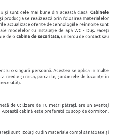
S și sunt cele mai bune din această clasă.
Cabinele
 și producția se realizează prin folosirea materialelor
urile actualizate oferite de tehnologiile reînnoite sunt
ale modelelor cu instalație de apă WC - Duș. Faceți
oie de o
cabina de securitate
, un birou de contact sau
entru o singură persoană. Acestea se aplică în multe
ară medie și mică, parcările, șantierele de locuințe în
necesități.
tă de utilizare de 10 metri pătrați, are un avantaj
i. Această cabină este preferată cu scop de dormitor ,
reții sunt izolați cu din materiale compl sănătoase și