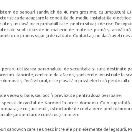
 sistem de panouri sandwich de 40 mm grosime, cu umplutură EP
eristica de adaptare la condițiile de mediu. Instalațiile electrice
lite și nu lasă nicio probabillitate pentru situații de risc. Design
ateriale sunt utilizate în materie de materie primă și armătură 
ntru un produs sigur și de calitate. Contactați ne dacă aveți nev
pentru utilizarea personalului de securitate și sunt destinate p
 precum fabricile, centrele de afaceri, șantierele industriale la sc
iluminat și încălzitorul, este plasată o priză electrică pentru alte 
lude veceu și baie, sau pot fi prevăzute pentru două persoane.
special dezvoltat de Karmod în acest domeniu. Cu o suprafață ne
 comparație cu șantierul și structurile de containere pentru birour
ri ale șantierului de construcții miniere.
ri sandwich care se unesc între ele prin elemente de legătură. Pe