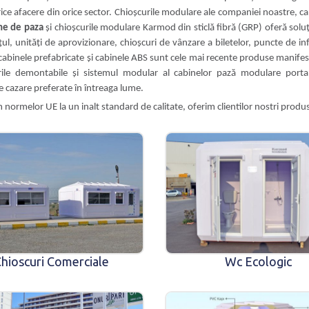
rice afacere din orice sector. Chioșcurile modulare ale companiei noastre, ca
ne de paza
și chioșcurile modulare Karmod din sticlă fibră (GRP) oferă soluți
l, unități de aprovizionare, chioșcuri de vânzare a biletelor, puncte de inf
abinele prefabricate și cabinele ABS sunt cele mai recente produse manifest
le demontabile și sistemul modular al cabinelor pază modulare portabi
de cazare preferate în întreaga lume.
 normelor UE la un inalt standard de calitate, oferim clientilor nostri prod
hioscuri Comerciale
Wc Ecologic