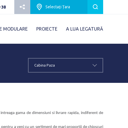
Karmod Português
Karmod Español
Selectați
Țara
 38
Karmod Europe
Karmod Netherlands
E MODULARE
PROIECTE
A LUA LEGATURĂ
Karmod Česko
Karmod България
armod Serbia
Karmod Slovensko
Karmod Suomi
Karmod Italia
Cabina Paza
Karmod United States
Karmod Portugal
Karmod Schweiz
m intreaga gama de dimensiuni si livrare rapida, indiferent de
pentru a veni cu un sertiment de mari proporții de chioșcuri