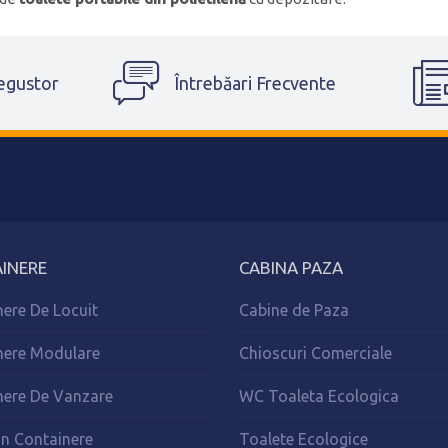
egustor
Întrebăari Frecvente
INERE
CABINA PAZA
ere De Locuit
Cabine de Paza
nere Modulare
Chioscuri Comerciale
nere De Vanzare
WC Toaleta Ecologica
in Containere
Toalete Ecologice