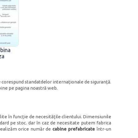
abina
za
re corespund standatdelor internaționale de siguranță.
abine pe pagina noastră web.
ite în funcție de necesitățile clientului. Dimensiunile
ard pe stoc. dar în caz de necesitate putem fabrica
ă realizăm orice număr de
cabine prefabricate
într-un