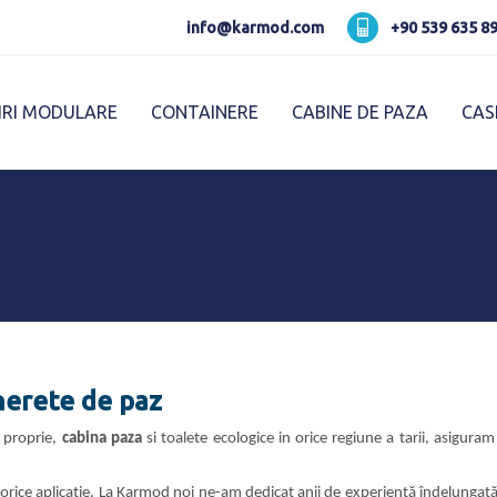
Karmod العربية
Karmod Pусский
info@karmod.com
+90 539 635 89
Karmod Україна
Karmod ایران
IRI MODULARE
CONTAINERE
CABINE DE PAZA
CAS
Karmod Ελλάδα
Karmod العربية
Karmod España
Karmod Romania
K
Karmod ישראל
Karmod Россия
Karmod Հայաստան
Karmod Shqipëri
Karmod Norge
Karmod Canada
herete de paz
 proprie,
cabina paza
si toalete ecologice in orice regiune a tarii, asigura
ce aplicație. La Karmod noi ne-am dedicat anii de experiență îndelungată 