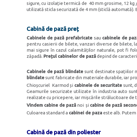
sigure, cu izolație termică de 40 mm grosime, 12 kg /
utilizată sticla securizată de 4 mm (sticlă automată).
Cabină de pază preț
Cabinele de pază prefabricate
sau
cabinele de paz
pentru casierii de bilete, vanzari diverse de bilete, l
mai sigure în cazul calamităților naturale, pot fi f
zăpadă.
Prețul cabinelor de pază
depind de caracteris
Cabinele de pază blindate
sunt destinate spațiilor m
blindate
sunt fabricate din materiale durabile, iar pr
Chioșcuriel Karmod și
cabinele de securitate
sunt, d
Geamurile securizate utilizate în industria auto sun
realizate cu pricepere, iar mișcările strălucitoare de
Vindem cabine de pază
noi și
cabine de pază seco
Culoarea standard a
cabinei de paza
este alb. Putem r
Cabină de pază din poliester