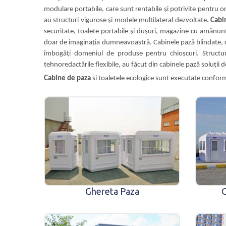
modulare portabile, care sunt rentabile și potrivite pentru o
au structuri vigurose și modele multilateral dezvoltate.
Cabi
securitate, toalete portabile și dușuri, magazine cu amănunțu
doar de imaginația dumneavoastră. Cabinele pază blindate, c
îmbogăți domeniul de produse pentru chioșcuri. Structuri
tehnoredactările flexibile, au făcut din cabinele pază soluții 
Cabine de paza
si toaletele ecologice sunt executate conform
Ghereta Paza
C