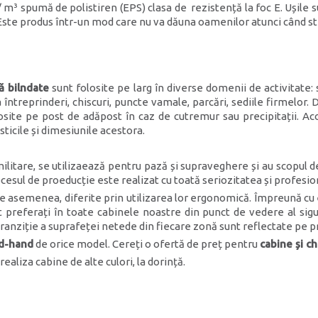
 m³ spumă de polistiren (EPS) clasa de rezistență la foc E. Ușile 
 Este produs într-un mod care nu va dăuna oamenilor atunci când sti
ă bilndate
sunt folosite pe larg în diverse domenii de activitate: 
a întreprinderi, chiscuri, puncte vamale, parcări, sediile firmelor. 
olosite pe post de adăpost în caz de cutremur sau precipitații. A
ticile și dimesiunile acestora.
ilitare, se utilizaează pentru pază și supraveghere și au scopul d
ocesul de proeducție este realizat cu toată seriozitatea și profesio
e asemenea, diferite prin utilizarea lor ergonomică. Împreună cu es
t preferați în toate cabinele noastre din punct de vedere al sigu
 tranziție a suprafeței netede din fiecare zonă sunt reflectate pe pr
nd-hand
de orice model. Cereți o ofertă de preț pentru
cabine și c
ealiza cabine de alte culori, la dorință.