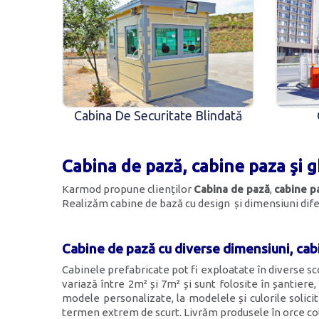
Cabina De Securitate Blindată
Cabina de pază, cabine paza şi 
Karmod propune clienților
Cabina de pază
,
cabine p
Realizăm cabine de bază cu design și dimensiuni dife
Cabine de pază cu diverse dimensiuni, ca
Cabinele prefabricate pot fi exploatate în diverse sco
variază între 2m² și 7m² și sunt folosite în șantiere,
modele personalizate, la modelele și culorile solic
termen extrem de scurt. Livrăm produsele în orce colț 