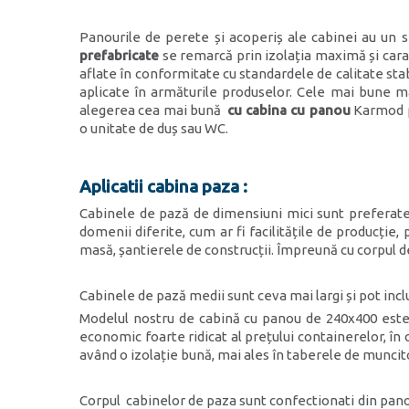
Panourile de perete și acoperiș ale cabinei au un
prefabricate
se remarcă prin izolația maximă și caract
aflate în conformitate cu standardele de calitate stabi
aplicate în armăturile produselor. Cele mai bune m
alegerea cea mai bună
cu cabina cu panou
Karmod pe
o unitate de duș sau WC.
Aplicatii cabina paza :
Cabinele de pază de dimensiuni mici sunt preferate 
domenii diferite, cum ar fi facilitățile de producție,
masă, șantierele de construcții. Împreună cu corpul de 
Cabinele de pază medii sunt ceva mai largi și pot inc
Modelul nostru de cabină cu panou de 240x400 este 
economic foarte ridicat al prețului containerelor, în
având o izolație bună, mai ales în taberele de muncito
Corpul cabinelor de paza sunt confectionati din panou