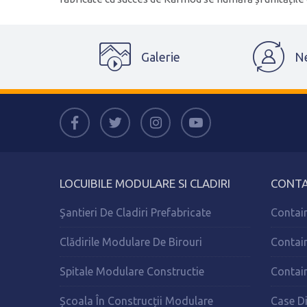
Galerie
N
LOCUIBILE MODULARE SI CLADIRI
CONTA
Şantieri De Cladiri Prefabricate
Contain
Clădirile Modulare De Birouri
Contai
Spitale Modulare Constructie
Contai
Școala În Construcții Modulare
Case D