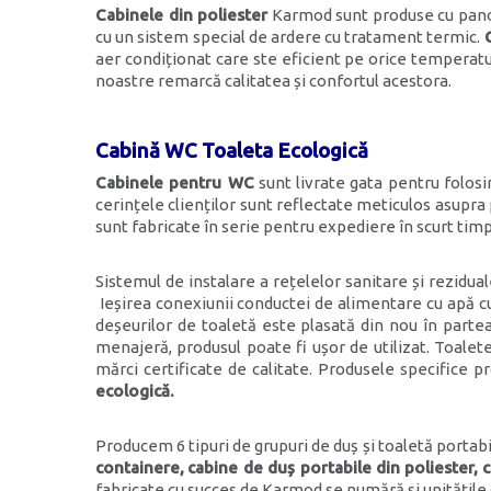
Cabinele din poliester
Karmod sunt produse cu panour
cu un sistem special de ardere cu tratament termic.
aer condiționat care ste eficient pe orice temperatu
noastre remarcă calitatea și confortul acestora.
Cabină WC Toaleta Ecologică
Cabinele pentru WC
sunt livrate gata pentru folos
cerințele clienților sunt reflectate meticulos asupra
sunt fabricate în serie pentru expediere în scurt ti
Sistemul de instalare a rețelelor sanitare și rezidua
Ieșirea conexiunii conductei de alimentare cu apă c
deșeurilor de toaletă este plasată din nou în parte
menajeră, produsul poate fi ușor de utilizat. Toalete
mărci certificate de calitate. Produsele specifice 
ecologică.
Producem 6 tipuri de grupuri de duș și toaletă portabile
containere,
cabine de duș portabile din poliester,
c
fabricate cu succes de Karmod se numără și unitățile