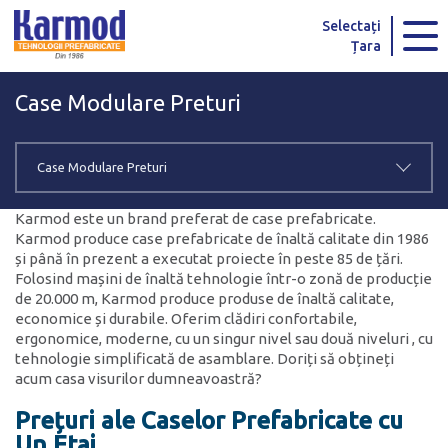
Karmod Global
Karmod Türkiye
Selectați
Țara
Karmod العربية
Karmod Pусский
Case Modulare Preturi
Karmod Português
Karmod Español
Karmod Deutsche
Karmod Français
Case Modulare Preturi
Karmod Україна
Karmod ایران
Karmod este un brand preferat de case prefabricate.
Karmod produce case prefabricate de înaltă calitate din 1986
Karmod Europe
Karmod Netherlands
și până în prezent a executat proiecte în peste 85 de țări.
Folosind mașini de înaltă tehnologie într-o zonă de producție
de 20.000 m, Karmod produce produse de înaltă calitate,
Karmod France
Karmod Polska
economice și durabile. Oferim clădiri confortabile,
ergonomice, moderne, cu un singur nivel sau două niveluri , cu
Karmod Ελλάδα
Karmod العربية
tehnologie simplificată de asamblare. Doriți să obțineți
acum casa visurilor dumneavoastră?
Karmod Česko
Karmod България
Prețuri ale Caselor Prefabricate cu
Un Etaj