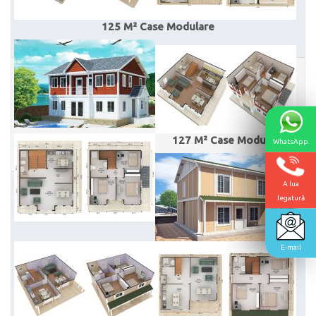
125 M² Case Modulare
127 M² Case Modulare
WhatsApp
A lua
legatură
E-mail