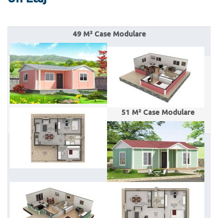
Karmod Қазақ
Karmod Indonesia
Karmod España
Karmod Romania
49 M² Case Modulare
Karmod Serbia
Karmod Slovensko
Karmod Malaysia
Karmod Azərbaycan
Karmod ישראל
Karmod Россия
51 M² Case Modulare
Karmod Suomi
Karmod Italia
Karmod საქართველო
Karmod Узбекистон
Karmod Հայաստան
Karmod Shqipëri
Karmod United States
Karmod Portugal