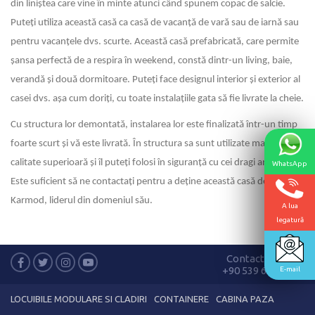
din liniștea care vine în minte atunci când spunem copac de salcie.
Puteți utiliza această casă ca casă de vacanță de vară sau de iarnă sau
pentru vacanțele dvs. scurte. Această casă prefabricată, care permite
șansa perfectă de a respira în weekend, constă dintr-un living, baie,
verandă și două dormitoare. Puteți face designul interior și exterior al
casei dvs. așa cum doriți, cu toate instalațiile gata să fie livrate la cheie.
Cu structura lor demontată, instalarea lor este finalizată într-un timp
foarte scurt și vă este livrată. În structura sa sunt utilizate materiale de
calitate superioară și îl puteți folosi în siguranță cu cei dragi ani de zile.
WhatsApp
Este suficient să ne contactați pentru a deține această casă de către
Karmod, liderul din domeniul său.
A lua
legatură
Contactează-ne
+90 539 635 89 38
E-mail
LOCUIBILE MODULARE SI CLADIRI
CONTAINERE
CABINA PAZA