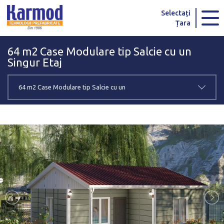
Karmod Global
Karmod Türkiye
Selectați
Țara
Karmod العربية
Karmod Pусский
64 m2 Case Modulare tip Salcie cu un
Karmod Português
Karmod Español
Singur Etaj
Karmod Deutsche
Karmod Français
64 m2 Case Modulare tip Salcie cu un
Karmod Україна
Karmod ایران
Singur Etaj
Karmod Europe
Karmod Netherlands
Karmod France
Karmod Polska
Karmod Ελλάδα
Karmod العربية
Karmod Česko
Karmod България