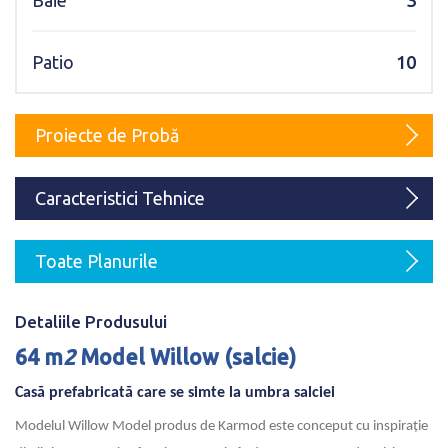
Baie
3
Karmod Magyarország
Karmod United Kingdom
Patio
10
Karmod Norge
Karmod Canada
Karmod Schweiz
Proiecte de Probă
Caracteristici Tehnice
Toate Planurile
Detaliile Produsului
64
m
2
Model Willow (salcie)
Casă prefabricată care se simte la umbra salciei
Modelul Willow Model produs de Karmod este conceput cu inspirație